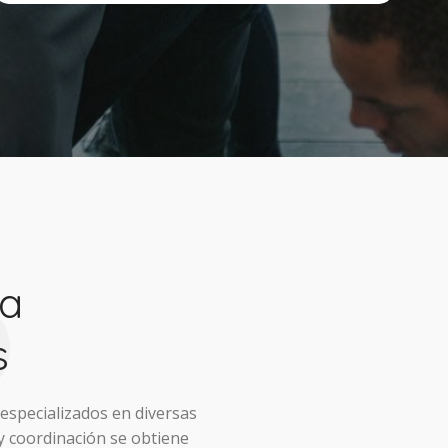
6
a
s
especializados en diversas
 y coordinación se obtiene