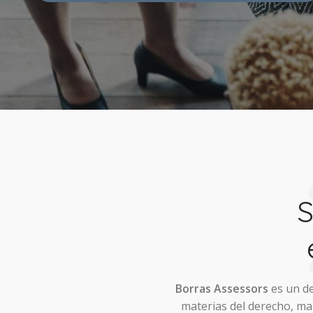
mind
a
Borras Assessors
es un d
materias del derecho, mar