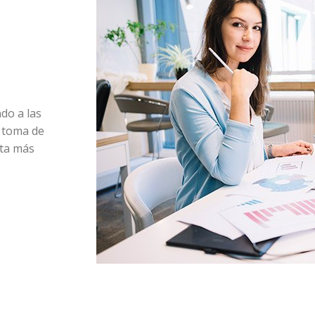
do a las
a toma de
sta más