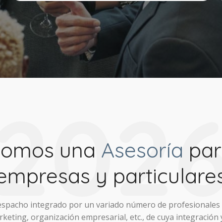
202
What the
Somos una
Asesoría
par
 can conceive
empresas y particulare
nd believe,
espacho integrado por un variado número de profesionales 
keting, organización empresarial, etc., de cuya integración