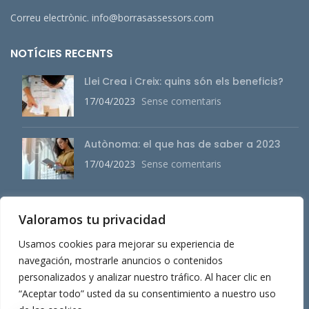
Correu electrònic. info@borrasassessors.com
NOTÍCIES RECENTS
Llei Crea i Creix: quins són els beneficis?
17/04/2023
Sense comentaris
Autònoma: el que has de saber a 2023
17/04/2023
Sense comentaris
Valoramos tu privacidad
MENÚ PRINCIPAL
Usamos cookies para mejorar su experiencia de
Sobre nosaltres
navegación, mostrarle anuncios o contenidos
Serveis
personalizados y analizar nuestro tráfico. Al hacer clic en
“Aceptar todo” usted da su consentimiento a nuestro uso
Actualitat