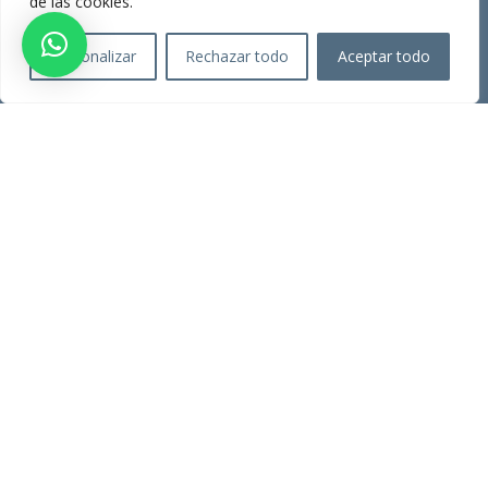
de las cookies.
Consultes
Personalizar
Rechazar todo
Aceptar todo
SERVEIS
Assessorament laboral
Assessoria Fiscal
Tràmits ajuntaments
Registre de propietat
INFORMACIÓ
Avís legal
Política de privadesa
Política de cookies
Canal de Denúncies