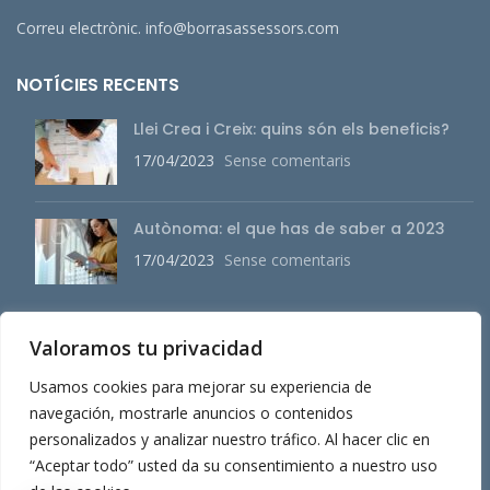
Correu electrònic. info@borrasassessors.com
NOTÍCIES RECENTS
Llei Crea i Creix: quins són els beneficis?
17/04/2023
Sense comentaris
Autònoma: el que has de saber a 2023
17/04/2023
Sense comentaris
Valoramos tu privacidad
MENÚ PRINCIPAL
Usamos cookies para mejorar su experiencia de
Sobre nosaltres
navegación, mostrarle anuncios o contenidos
Serveis
personalizados y analizar nuestro tráfico. Al hacer clic en
“Aceptar todo” usted da su consentimiento a nuestro uso
Actualitat