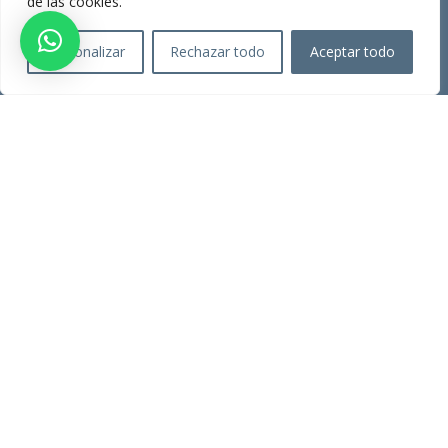
de las cookies.
Consultes
Personalizar
Rechazar todo
Aceptar todo
SERVEIS
Assessorament laboral
Assessoria Fiscal
Tràmits ajuntaments
Registre de propietat
INFORMACIÓ
Avís legal
Política de privadesa
Política de cookies
Canal de Denúncies